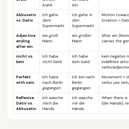
krank
.
bin
.
Akkusativ
Ich gehe
Ich gehe
in
Motion toward 
vs. Dativ
dem
den
location = Dat
Supermarkt.
Supermarkt.
Adjective
ein
groß
ein
großer
After ein (Nom
ending
Mann
Mann
carries the gen
after ein
nicht vs.
Ich habe
Ich habe
kein negates 
kein
nicht
Geld.
kein
Geld.
indefinite arti
verbs/adjectiv
Perfekt
Ich habe
Ich
bin
nach
Movement + ch
with sein
nach Berlin
Berlin
verbs use sein
gegangen
.
gegangen.
Reflexive
Ich wasche
Ich wasche
When there is 
Dativ vs.
mich
die
mir
die
(die Hände), re
Akkusativ
Hände.
Hände.