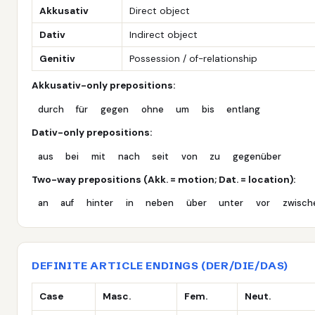
Akkusativ
Direct object
Dativ
Indirect object
Genitiv
Possession / of-relationship
Akkusativ-only prepositions:
durch
für
gegen
ohne
um
bis
entlang
Dativ-only prepositions:
aus
bei
mit
nach
seit
von
zu
gegenüber
Two-way prepositions (Akk. = motion; Dat. = location):
an
auf
hinter
in
neben
über
unter
vor
zwisch
DEFINITE ARTICLE ENDINGS (DER/DIE/DAS)
Case
Masc.
Fem.
Neut.