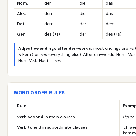
Nom.
der
die
das
Akk.
den
die
das
Dat.
dem
der
dem
Gen.
des (+s)
der
des (+s)
Adjective endings after der-words:
most endings are
-e
(
& Fem.) or
-en
(everything else). After ein-words: Nom. Mas
Nom./Akk. Neut. =
-es
.
WORD ORDER RULES
Rule
Examp
Verb second
in main clauses
Heute
Verb to end
in subordinate clauses
Ich wei
komm