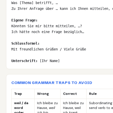
Was [Thema] betrifft, …
Zu Ihrer Anfrage über … kann ich Ihnen mitteilen, 
Eigene Frage:
Könnten Sie mir bitte mitteilen, …?
Ich hätte noch eine Frage bezüglich…
Schlussformel:
Mit freundlichen Grüßen / Viele Grüße
Unterschrift:
[Ihr Name]
COMMON GRAMMAR TRAPS TO AVOID
Trap
Wrong
Correct
Rule
weil / da
Ich bleibe zu
Ich bleibe zu
Subordinating
word
Hause,
weil
Hause, weil
send verb to 
order
ich bin
ich
krank