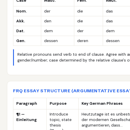
Case
Masc.
Fem.
Neut.
Nom.
der
die
das
Akk.
den
die
das
Dat.
dem
der
dem
Gen.
dessen
deren
dessen
Relative pronouns send verb to end of clause. Agree with 
gender/number; case determined by the relative clause's 
FRQ ESSAY STRUCTURE (ARGUMENTATIVE ESSAY
Paragraph
Purpose
Key German Phrases
¶1 —
Introduce
Heutzutage ist es unbestr
Einleitung
topic, state
der modernen Gesellschaf
thesis
argumentieren, dass…