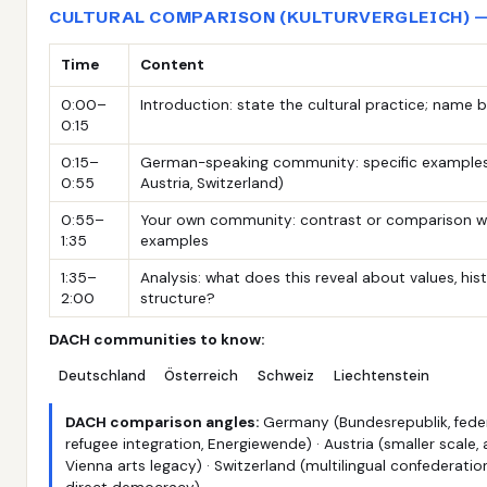
CULTURAL COMPARISON (KULTURVERGLEICH) —
Time
Content
0:00–
Introduction: state the cultural practice; name
0:15
0:15–
German-speaking community: specific example
0:55
Austria, Switzerland)
0:55–
Your own community: contrast or comparison wi
1:35
examples
1:35–
Analysis: what does this reveal about values, hist
2:00
structure?
DACH communities to know:
Deutschland
Österreich
Schweiz
Liechtenstein
DACH comparison angles:
Germany (Bundesrepublik, feder
refugee integration, Energiewende) · Austria (smaller scale, a
Vienna arts legacy) · Switzerland (multilingual confederation,