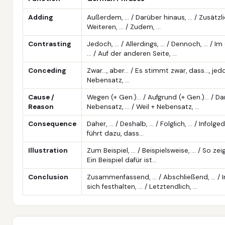
Adding
Außerdem, … / Darüber hinaus, … / Zusätzli
Weiteren, … / Zudem, …
Contrasting
Jedoch, … / Allerdings, … / Dennoch, … / I
… / Auf der anderen Seite, …
Conceding
Zwar…, aber… / Es stimmt zwar, dass…, je
Nebensatz, …
Cause /
Wegen (+ Gen.)… / Aufgrund (+ Gen.)… / Da
Reason
Nebensatz, … / Weil + Nebensatz, …
Consequence
Daher, … / Deshalb, … / Folglich, … / Infolge
führt dazu, dass…
Illustration
Zum Beispiel, … / Beispielsweise, … / So zeig
Ein Beispiel dafür ist…
Conclusion
Zusammenfassend, … / Abschließend, … / 
sich festhalten, … / Letztendlich, …