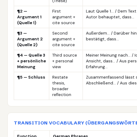
(These)
¶2 —
First
Laut Quelle 1… / Dem Text
Argument 1
argument +
Autor behauptet, dass…
(Quelle 1)
cite source
¶3 —
Second
Außerdem… / Darüber hina
Argument 2
argument +
bestätigt, dass…
(Quelle 2)
cite source
¶4 — Quelle 3
Third source
Meiner Meinung nach… / I
+ persönliche
+ personal
Ansicht, dass… / Aus pers
Meinung
view
Erfahrung…
¶5 — Schluss
Restate
Zusammenfassend lässt s
thesis,
Abschließend… / Aus die
broader
reflection
TRANSITION VOCABULARY (ÜBERGANGSWÖRT
Function
German Phrases