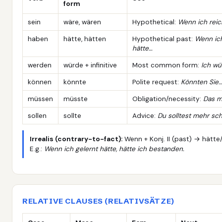
form
sein
wäre, wären
Hypothetical:
Wenn ich reic
haben
hätte, hätten
Hypothetical past:
Wenn ich
hätte…
werden
würde + infinitive
Most common form:
Ich wü
können
könnte
Polite request:
Könnten Sie…
müssen
müsste
Obligation/necessity:
Das m
sollen
sollte
Advice:
Du solltest mehr sch
Irrealis (contrary-to-fact):
Wenn + Konj. II (past) → hätte/w
E.g.:
Wenn ich gelernt hätte, hätte ich bestanden.
RELATIVE CLAUSES (RELATIVSÄTZE)