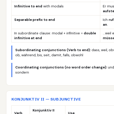
Infinitive to end
with modals
Er mus
aufst
Separable prefix to end
Ich
ruf
an
.
In subordinate clause: modal + infinitive =
double
…weil 
infinitive at end
müss
Subordinating conjunctions (Verb to end):
dass, weil, ob
ob, während, bis, seit, damit, falls, obwohl
Coordinating conjunctions (no word order change):
und,
sondern
KONJUNKTIV II — SUBJUNCTIVE
Konjunktiv II
Verb
Use