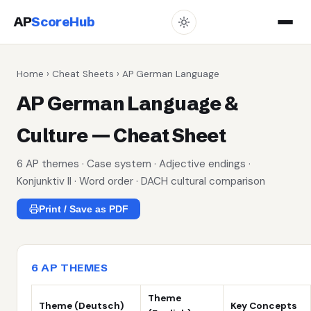
AP
ScoreHub
Home
›
Cheat Sheets
› AP German Language
AP German Language &
Culture — Cheat Sheet
6 AP themes · Case system · Adjective endings ·
Konjunktiv II · Word order · DACH cultural comparison
Print / Save as PDF
6 AP THEMES
Theme
Theme (Deutsch)
Key Concepts