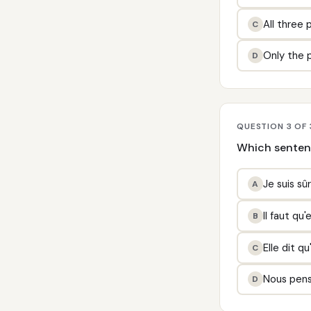
All three 
C
Only the p
D
QUESTION 3 OF
Which sentenc
Je suis sû
A
Il faut qu'
B
Elle dit qu
C
Nous penso
D