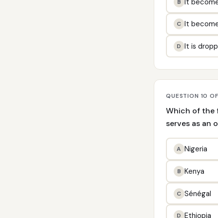
It becomes
B
It becomes 
C
It is dropp
D
QUESTION 10 O
Which of the 
serves as an o
Nigeria
A
Kenya
B
Sénégal
C
Ethiopia
D