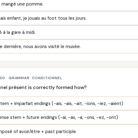
e a mangé une pomme.
ais enfant, je jouais au foot tous les jours.
vé à la gare à midi.
 dernière, nous avons visité le musée.
 30 · GRAMMAR: CONDITIONNEL
nel présent is correctly formed how?
stem + imparfait endings (-ais, -ais, -ait, -ions, -iez, -aient)
nse stem + future endings (-ai, -as, -a, -ons, -ez, -ont)
posé of avoir/être + past participle