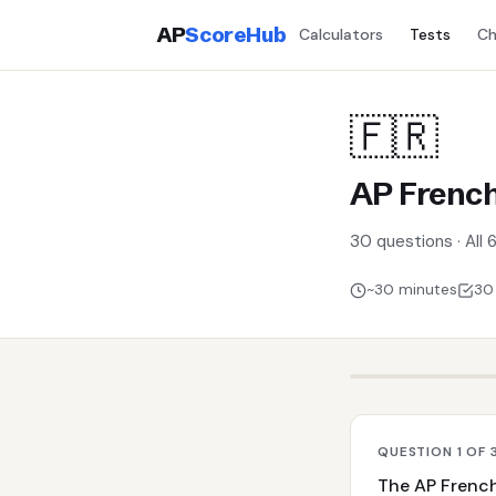
AP
ScoreHub
Calculators
Tests
Ch
🇫🇷
AP French
30 questions · All
~30 minutes
30
QUESTION 1 OF 
The AP French