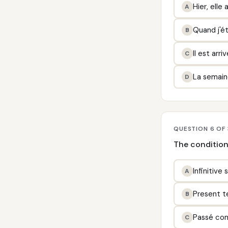
Hier, ell
A
Quand j'ét
B
Il est arri
C
La semaine
D
QUESTION 6 OF
The condition
Infinitive 
A
Present te
B
Passé com
C