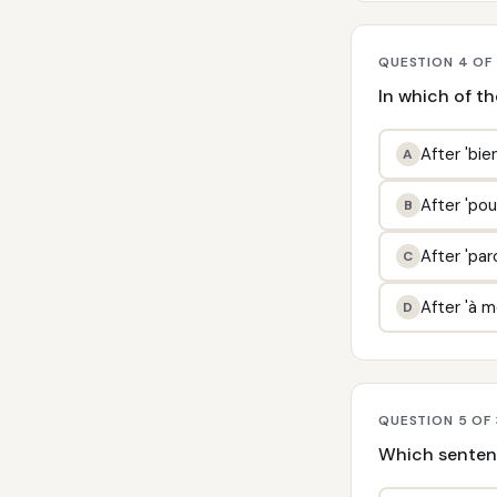
QUESTION 4 OF
In which of th
After 'bie
A
After 'pou
B
After 'pa
C
After 'à m
D
QUESTION 5 OF 
Which sentenc