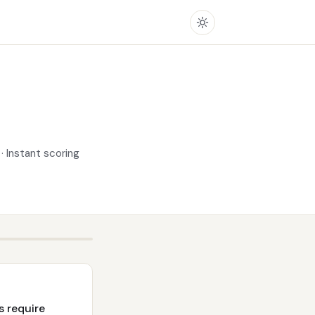
t
· Instant scoring
s require