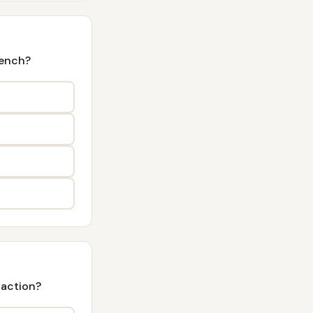
rench?
 action?