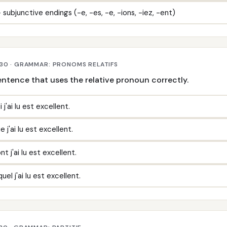
 + subjunctive endings (-e, -es, -e, -ions, -iez, -ent)
 30 · GRAMMAR: PRONOMS RELATIFS
ntence that uses the relative pronoun correctly.
i j'ai lu est excellent.
e j'ai lu est excellent.
nt j'ai lu est excellent.
quel j'ai lu est excellent.