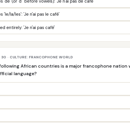
 'de' (or 'd'' before vowels): 'Je n'ai pas de café'
'le/la/les': 'Je n'ai pas le café'
ed entirely: 'Je n'ai pas café'
F 30 · CULTURE: FRANCOPHONE WORLD
following African countries is a major francophone nation
fficial language?