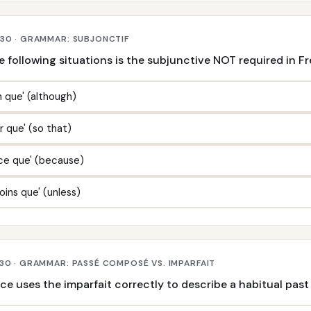
 30 · GRAMMAR: SUBJONCTIF
e following situations is the subjunctive NOT required in F
n que' (although)
r que' (so that)
rce que' (because)
oins que' (unless)
30 · GRAMMAR: PASSÉ COMPOSÉ VS. IMPARFAIT
e uses the imparfait correctly to describe a habitual past