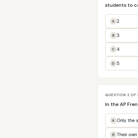
students to c
2
A
3
B
4
C
5
D
QUESTION 2 OF 
In the AP Fre
Only the 
A
Their own
B